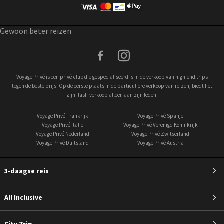
Gewoon beter reizen
facebook
instagram
Voyage Privé is een privé-club die gespecialiseerd is in de verkoop van high-end trips
tegen de beste prijs. Op de eerste plaats in de particuliere verkoop van reizen, biedt het
zijn flash-verkoop alleen aan zijn leden.
Voyage Privé Frankrijk
Voyage Privé Spanje
Voyage Privé Italië
Voyage Privé Verenigd Koninkrijk
Voyage Privé Nederland
Voyage Privé Zwitserland
Voyage Privé Duitsland
Voyage Privé Austria
3-daagse reis
All Inclusive