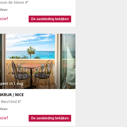
ison de Simon 4*
Nieuw
usief
De aanbieding bekijken
pent in 1 dag
KRIJK / NICE
 West End 4*
Nieuw
usief
De aanbieding bekijken