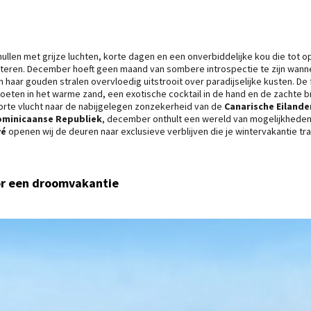
llen met grijze luchten, korte dagen en een onverbiddelijke kou die tot 
teren. December hoeft geen maand van sombere introspectie te zijn wanne
aar gouden stralen overvloedig uitstrooit over paradijselijke kusten. De
eten in het warme zand, een exotische cocktail in de hand en de zachte b
 korte vlucht naar de nabijgelegen zonzekerheid van de
Canarische Eilande
minicaanse Republiek
, december onthult een wereld van mogelijkheden 
vé
openen wij de deuren naar exclusieve verblijven die je wintervakantie t
or een droomvakantie