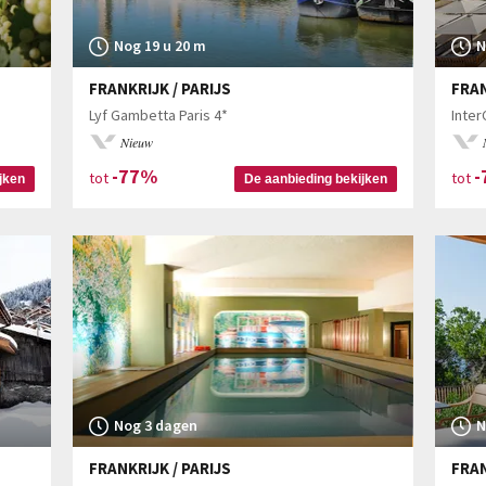
Nog 19 u 20 m
N
FRANKRIJK / PARIJS
FRAN
Lyf Gambetta Paris 4*
Nieuw
-77%
-
tot
tot
jken
De aanbieding bekijken
Nog 3 dagen
N
FRANKRIJK / PARIJS
FRAN