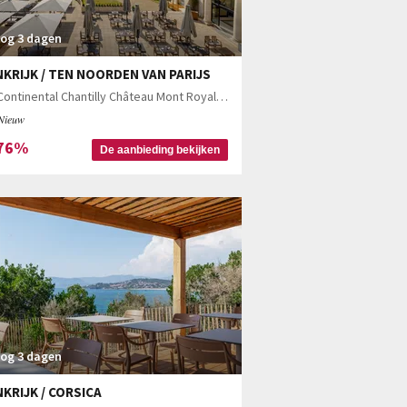
og 3 dagen
KRIJK / TEN NOORDEN VAN PARIJS
InterContinental Chantilly Château Mont Royal 5*
Nieuw
76%
De aanbieding bekijken
og 3 dagen
KRIJK / CORSICA