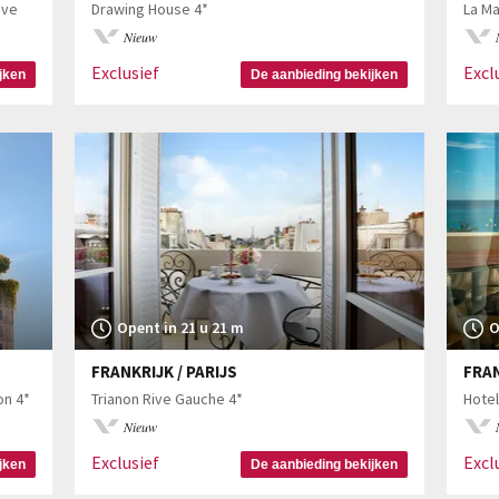
ive
Drawing House 4*
La Ma
Nieuw
Exclusief
Excl
jken
De aanbieding bekijken
Opent in 21 u 21 m
O
FRANKRIJK / PARIJS
FRAN
on 4*
Trianon Rive Gauche 4*
Hotel
Nieuw
Exclusief
Excl
jken
De aanbieding bekijken