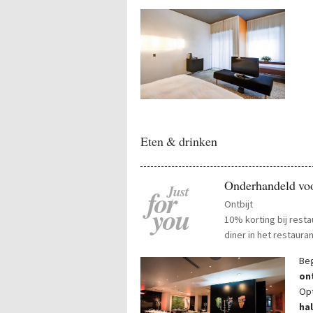
Eten & drinken
Onderhandeld voo
Just
for
Ontbijt
you
10% korting bij resta
diner in het restauran
Beg
on
Opt
ha