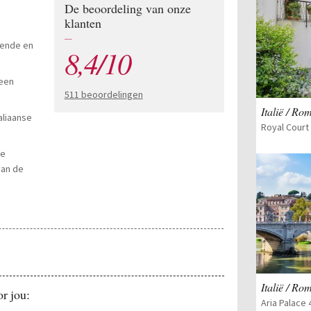
De beoordeling van onze
klanten
—
sende en
8,4/10
 een
511 beoordelingen
Italië / Ro
aliaanse
Royal Court 
de
van de
Italië / Ro
r jou:
Aria Palace 