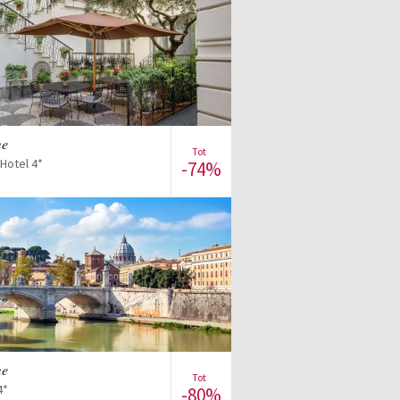
Bekijk de verkoop
me
Tot
Hotel 4*
-74%
Bekijk de verkoop
me
Tot
4*
-80%