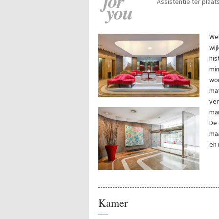
for
Assistentie ter plaat
you
We
wij
his
min
wor
mat
ver
man
De 
maa
en 
Kamer
—