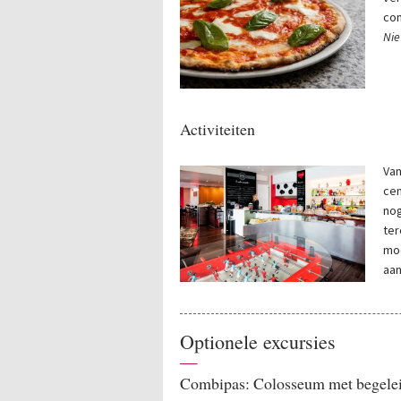
co
Nie
Activiteiten
Van
cen
nog
ter
moo
aan
Optionele excursies
—
Combipas: Colosseum met begelei