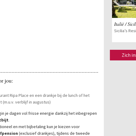
Italië / Sicil
Sicilia’s Re
Zich i
r jou:
urant Ripa Place en een drankje bij de lunch of het
t (m.u.v. verblijf in augustus)
in je dagen vol frisse energie dankzij het inbegrepen
tbijt
.
ioneel en met bijbetaling kun je kiezen voor
lfpension
(exclusief drankjes), tijdens de tweede