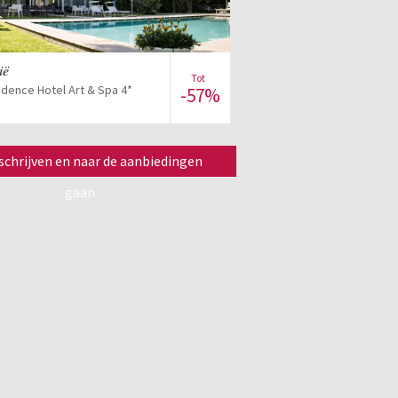
Bekijk de verkoop
ië
Tot
sidence Hotel Art & Spa 4*
-57%
nschrijven en naar de aanbiedingen
gaan