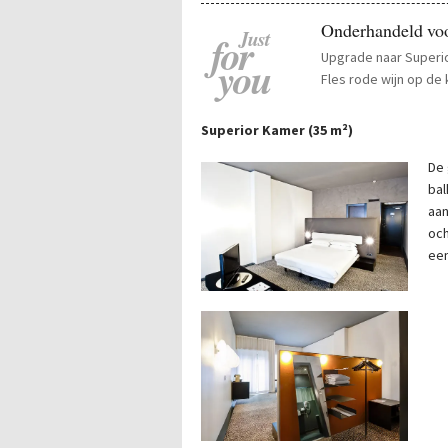
Onderhandeld voo
Just
for
Upgrade naar Superi
you
Fles rode wijn op de
Superior Kamer (35 m²)
De 
bal
aan
och
ee