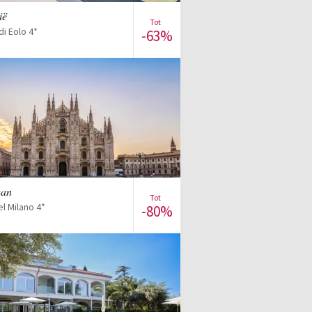
ië
Tot
di Eolo 4*
-63%
Bekijk de verkoop
aan
Tot
l Milano 4*
-80%