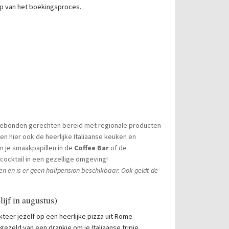
p van het boekingsproces.
ebonden gerechten bereid met regionale producten
en hier ook de heerlijke Italiaanse keuken en
 je smaakpapillen in de
Coffee Bar
of de
cocktail in een gezellige omgeving!
ten en is er geen halfpension beschikbaar. Ook geldt de
ijf in augustus)
kteer jezelf op een heerlijke pizza uit Rome
gezeld van een drankje om je Italiaanse tripje