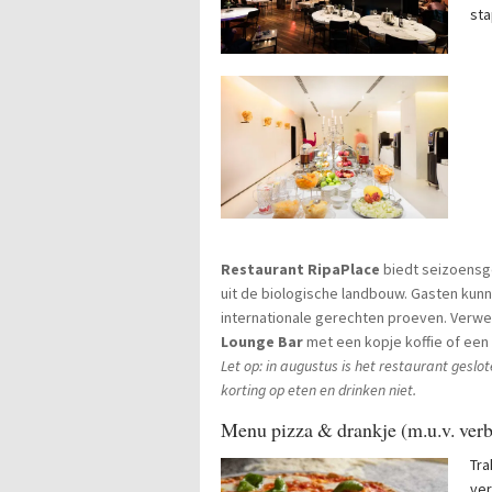
sta
Restaurant Ripa
Place
biedt seizoensg
uit de biologische landbouw. Gasten kunn
internationale gerechten proeven. Verwen
Lounge
Bar
met een kopje koffie of een 
Let op: in augustus is het restaurant geslo
korting op eten en drinken niet.
Menu pizza & drankje (m.u.v. verbl
Tra
ver