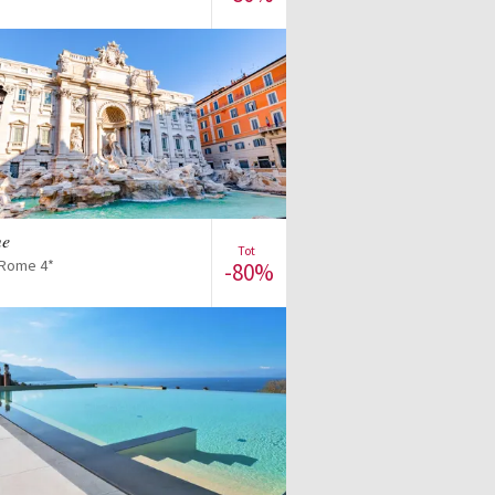
Bekijk de verkoop
me
Tot
 Rome 4*
-80%
Bekijk de verkoop