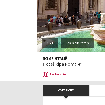
1
/
20
Bekijk alle foto's
ROME
/
ITALIË
Hotel Ripa Roma 4*
Zie locatie
OVERZICHT