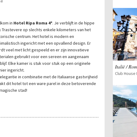
se
lkom in
Hotel Ripa Roma 4*
. Je verblijft in de hippe
k Trastevere op slechts enkele kilometers van het
torische centrum. Het hotel is modern en
imalistisch ingericht met een opvallend design. Er
dt veel met licht gespeeld en er zijn innovatieve
erialen gebruikt voor een sereen en aangenaam
blijf. Elke kamer is stuk voor stuk op een originele
Italië / Ro
ier ingericht.
Club House
elegantie in combinatie met de Italiaanse gastvrijheid
kt dit hotel tot een ware parel in deze betoverende
magische stad!