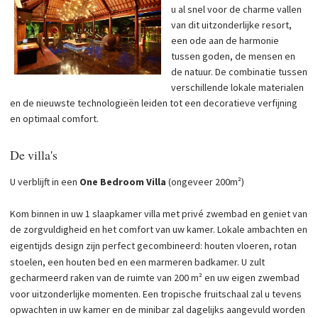
u al snel voor de charme vallen
van dit uitzonderlijke resort,
een ode aan de harmonie
tussen goden, de mensen en
de natuur. De combinatie tussen
verschillende lokale materialen
en de nieuwste technologieën leiden tot een decoratieve verfijning
en optimaal comfort.
De villa's
U verblijft in een
One Bedroom Villa
(ongeveer 200m²)
Kom binnen in uw 1 slaapkamer villa met privé zwembad en geniet van
de zorgvuldigheid en het comfort van uw kamer. Lokale ambachten en
eigentijds design zijn perfect gecombineerd: houten vloeren, rotan
stoelen, een houten bed en een marmeren badkamer. U zult
gecharmeerd raken van de ruimte van 200 m² en uw eigen zwembad
voor uitzonderlijke momenten. Een tropische fruitschaal zal u tevens
opwachten in uw kamer en de minibar zal dagelijks aangevuld worden