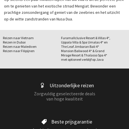
om te genieten van het exotische strnad Mengiat. Bewonder een
prachtige zonsondergang of geniet van de zeebries en het uitzicht
op de witte zandstranden van Nusa Dua.
Reizen naar Vietnam
FuramaXclusive Resort & Villas 4*,
Reizen in Dubai
Uppala Villa & Spa Umalas 4* en
Reizen naar Malediven
The Leaf Jimbaran Bali 4*
Reizen naar Filipijnen
Mansion Baliwood 4* & Grand
Mirage Resort & Thalasso Spa 4*
met optioneel verblijf op Java
Uitzonderlijke reizen
Zorgvuldig geselecteerde deals
van hoge kwaliteit
Beste prijsgarantie