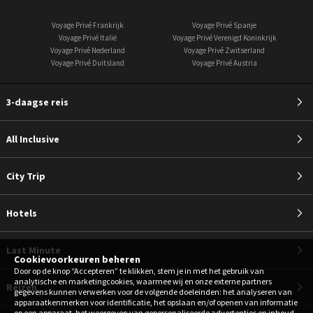
Voyage Privé Frankrijk
Voyage Privé Spanje
Voyage Privé Italië
Voyage Privé Verenigd Koninkrijk
Voyage Privé Nederland
Voyage Privé Zwitserland
Voyage Privé Duitsland
Voyage Privé Austria
3-daagse reis
All Inclusive
City Trip
Hotels
Last Minute
Cookievoorkeuren beheren
Door op de knop “Accepteren” te klikken, stem je in met het gebruik van
analytische en marketingcookies, waarmee wij en onze externe partners
Reizen
gegevens kunnen verwerken voor de volgende doeleinden: het analyseren van
apparaatkenmerken voor identificatie, het opslaan en/of openen van informatie
op een apparaat, het weergeven van gepersonaliseerde advertenties en inhoud