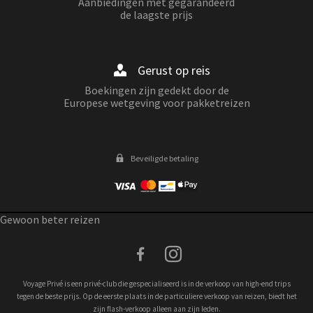
Aanbiedingen met gegarandeerd
de laagste prijs
Gerust op reis
Boekingen zijn gedekt door de
Europese wetgeving voor pakketreizen
Beveiligde betaling
Gewoon beter reizen
facebook
instagram
Voyage Privé is een privé-club die gespecialiseerd is in de verkoop van high-end trips
tegen de beste prijs. Op de eerste plaats in de particuliere verkoop van reizen, biedt het
zijn flash-verkoop alleen aan zijn leden.