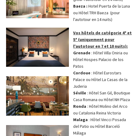
Baeza :
Hotel Puerta de la Luna
ou Hôtel TRH Baeza (pour
l'autotour en 14 nuits)
Vos hôtels de catégorie 4* et
5* (uniquement pour
l'autotour en 7 et 10 nuits):
Grenade
: Hôtel Villa Oniria ou
Hôtel Hospes Palacio de los
Patos
Cordoue
: Hôtel Eurostars
Palace ou Hôtel La Casas de la
Juderia
Séville
: Hôtel San Gil, Boutique
Casa Romana ou Hôtel NH Plaza
Ronda
: Hôtel Molino del Arco
ou Catalonia Reina Victoria
Malaga
: Hôtel Vincci Posada
del Patio ou Hôtel Barceló
Málaga