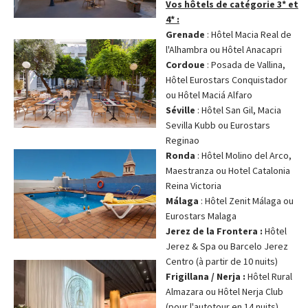
Vos hôtels de catégorie 3* et
4* :
Grenade
: Hôtel Macia Real de
l'Alhambra ou Hôtel Anacapri
Cordoue
: Posada de Vallina,
Hôtel Eurostars Conquistador
ou Hôtel Maciá Alfaro
Séville
: Hôtel San Gil, Macia
Sevilla Kubb ou Eurostars
Reginao
Ronda
: Hôtel Molino del Arco,
Maestranza ou Hotel Catalonia
Reina Victoria
Málaga
: Hôtel Zenit Málaga ou
Eurostars Malaga
Jerez de la Frontera :
Hôtel
Jerez & Spa ou Barcelo Jerez
Centro (à partir de 10 nuits)
Frigillana / Nerja :
Hôtel Rural
Almazara ou Hôtel Nerja Club
(pour l'autotour en 14 nuits)