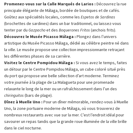
Promenez-vous sur la Calle Marqués de Larios :
Découvrez la rue
principale élégante de Málaga, bordée de boutiques et de cafés.
Goûtez aux spécialités locales, comme les
Espetos de Sardinas
(brochettes de sardines) dans un bar traditionnel, ou laissez-vous
tenter par du
Gazpacho
et des
Boquerones Fritos
(anchois frits).
Découvrez le Musée Picasso Málaga :
Plongez dans l’univers
artistique du Musée Picasso Málaga, dédié au célèbre peintre né dans
la ville. Le musée propose une collection impressionnante retraçant
les différentes phases de sa carrière.
Visitez le Centre Pompidou Málaga :
Si vous avez le temps, faites
un détour par le Centre Pompidou Málaga, un cube coloré situé près
du port qui propose une belle sélection d’art moderne. Terminez
votre journée à la plage de La Malagueta pour une promenade
relaxante le long de la mer ou un rafraîchissement dans l’un des
chiringuitos
(bars de plage).
Dînez à Muelle Uno :
Pour un dîner mémorable, rendez-vous à Muelle
Uno, la zone portuaire moderne de Málaga, où vous trouverez de
nombreux restaurants avec vue sur la mer. C’est l’endroit idéal pour
savourer un repas tandis que la grande roue illuminée de la ville brille
dans le ciel nocturne.