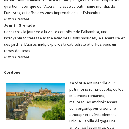
Départ pour Grenade. À votre arrivée, plongez dans l’atmosphère du
quartier historique de l’Albaicín, classé au patrimoine mondial de
l’UNESCO, qui offre des vues imprenables sur l’Alhambra.
Nuit à Grenade.
Jour 3 : Grenade
Consacrez la journée à la visite complète de l’Alhambra, une
incroyable forteresse arabe avec ses Palais nasrides, le Generalife et
ses jardins. L’après-midi, explorez la cathédrale et offrez-vous un
repas de tapas.
Nuit à Grenade.
Cordoue
Cordoue
est une ville d’un
patrimoine remarquable, où les
influences romaines,
mauresques et chrétiennes
convergent pour créer une
atmosphère véritablement
unique. La ville dégage une
ambiance fascinante, et la