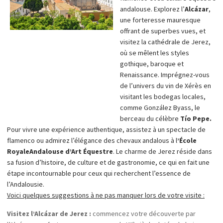
de 120 mètres. Prenez le temps d’admirer le pont depuis différents
andalouse. Explorez l’
Alcázar
,
points de vue et profitez des panoramas spectaculaires sur le
une forteresse mauresque
paysage environnant.
offrant de superbes vues, et
Visitez la Plaza de Toros :
explorez l’une des plus anciennes arènes
visitez la cathédrale de Jerez,
d’Espagne, la Plaza de Toros, où vous pourrez en apprendre
où se mêlent les styles
davantage sur l’histoire de la corrida et parcourir le petit musée qui
gothique, baroque et
l’accompagne.
Renaissance. Imprégnez-vous
Promenez-vous dans l’Alameda del Tajo :
faites une promenade
de l’univers du vin de Xérès en
tranquille dans l’Alameda del Tajo, un parc offrant des sentiers
visitant les bodegas locales,
ombragés et de superbes belvédères. Si vous aimez l’aventure,
comme González Byass, le
descendez dans le ravin pour profiter d’une vue inoubliable du
berceau du célèbre
Tío Pepe.
Puente Nuevo depuis le bas.
Pour vivre une expérience authentique, assistez à un spectacle de
flamenco ou admirez l’élégance des chevaux andalous à l
’École
Royale
Andalouse d’Art Équestre
. Le charme de Jerez réside dans
sa fusion d’histoire, de culture et de gastronomie, ce qui en fait une
étape incontournable pour ceux qui recherchent l’essence de
l’Andalousie.
Voici quelques suggestions à ne pas manquer lors de votre visite :
Visitez l’Alcázar de Jerez :
commencez votre découverte par