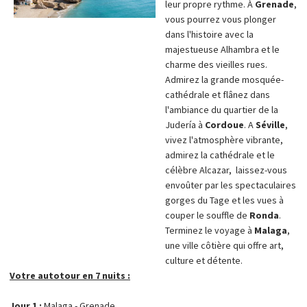
leur propre rythme. À
Grenade
,
vous pourrez vous plonger
dans l'histoire avec la
majestueuse Alhambra et le
charme des vieilles rues.
Admirez la grande mosquée-
cathédrale et flânez dans
l'ambiance du quartier de la
Judería à
Cordoue
. A
Séville
,
vivez l'atmosphère vibrante,
admirez la cathédrale et le
célèbre Alcazar, laissez-vous
envoûter par les spectaculaires
gorges du Tage et les vues à
couper le souffle de
Ronda
.
Terminez le voyage à
Malaga
,
une ville côtière qui offre art,
culture et détente.
Votre autotour en 7 nuits :
Jour 1 :
Malaga - Grenade