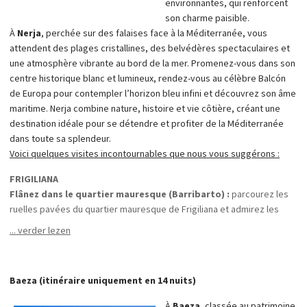
environnantes, qui renforcent
ces chevaux d’exception sont élevés et entraînés.
son charme paisible.
À
Nerja
, perchée sur des falaises face à la Méditerranée, vous
attendent des plages cristallines, des belvédères spectaculaires et
une atmosphère vibrante au bord de la mer. Promenez-vous dans son
centre historique blanc et lumineux, rendez-vous au célèbre Balcón
de Europa pour contempler l’horizon bleu infini et découvrez son âme
maritime. Nerja combine nature, histoire et vie côtière, créant une
destination idéale pour se détendre et profiter de la Méditerranée
dans toute sa splendeur.
Voici quelques visites incontournables que nous vous suggérons :
FRIGILIANA
Flânez dans le quartier mauresque (Barribarto) :
parcourez les
ruelles pavées du quartier mauresque de Frigiliana et admirez les
mosaïques détaillées qui racontent l’histoire de la région. Les
... verder lezen
maisons blanchies à la chaux, ornées de balcons fleuris, dégagent un
charme andalou authentique et créent un cadre pittoresque.
Profitez des vues panoramiques :
depuis le belvédère situé en
Baeza (itinéraire uniquement en 14 nuits)
hauteur, admirez les vues spectaculaires sur la mer Méditerranée et
les montagnes environnantes, un refuge tranquille offrant des
À
Baeza
, classée au patrimoine