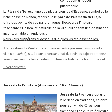
composent un décor
pittoresque.
La
Plaza de Toros
, l’une des plus anciennes d’Espagne, symbolise le
riche passé de Ronda, tandis que le
parc de l’Alameda del Tajo
offre des points de vue panoramiques. Découvrez l’histoire
fascinante et la beauté naturelle de la ville, qui en font une destination
incontournable en Andalousie.
Nous vous suggérons ci-dessous quelques visites essentielles :
Flânez dans La Ciudad :
commencez votre journée dans la vieille
ville (
La Ciudad
), située sur le versant sud du ravin du Tajo. Promenez-
vous dans ses ruelles étroites bordées de bâtiments historiques et
de maisons blanchies à la chaux. Visitez l’église Santa María la Mayor,
... verder lezen
une superbe église mêlant styles architecturaux mauresque et
chrétien.
Découvrez le palais de Mondragón :
poursuivez jusqu’au palais de
Jerez de la Frontera (itinéraire en 10 et 14 nuits)
Mondragón, une majestueuse demeure marquée par les influences
mauresques et dotée de paisibles patios. Aujourd’hui, il abrite un
Jerez de la Frontera
est une
musée consacré à la riche histoire de Ronda.
ville riche en traditions, célèbre
Admirez le Puente Nuevo :
l’emblématique Puente Nuevo du XVIIIᵉ
pour son vin de Xérès, son
siècle est le symbole de Ronda. Il traverse le ravin d’El Tajo, profond
flamenco et sa culture équestre