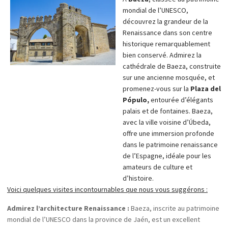
paysages impressionnants.
mondial de l’UNESCO,
Dégustez les spécialités locales :
Frigiliana est réputée pour son
découvrez la grandeur de la
vin doux de canne à sucre, connu sous le nom de « Vino de Frigiliana ».
Renaissance dans son centre
Goûter à cette spécialité locale apporte une touche authentique à
historique remarquablement
votre visite, faisant du village un lieu idéal pour ceux qui recherchent
bien conservé. Admirez la
tradition, tranquillité et beauté naturelle.
cathédrale de Baeza, construite
sur une ancienne mosquée, et
promenez-vous sur la
Plaza del
Pópulo,
entourée d’élégants
palais et de fontaines. Baeza,
avec la ville voisine d’Úbeda,
offre une immersion profonde
dans le patrimoine renaissance
de l’Espagne, idéale pour les
amateurs de culture et
d’histoire.
Voici quelques visites incontournables que nous vous suggérons :
Admirez l’architecture Renaissance :
Baeza, inscrite au patrimoine
mondial de l’UNESCO dans la province de Jaén, est un excellent