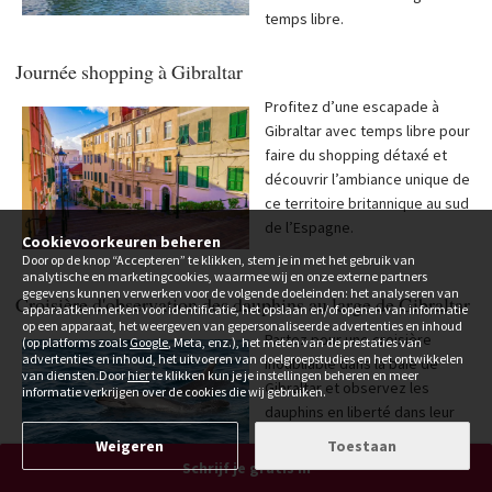
temps libre.
Journée shopping à Gibraltar
Profitez d’une escapade à
Gibraltar avec temps libre pour
faire du shopping détaxé et
découvrir l’ambiance unique de
ce territoire britannique au sud
de l’Espagne.
Cookievoorkeuren beheren
Door op de knop “Accepteren” te klikken, stem je in met het gebruik van
analytische en marketingcookies, waarmee wij en onze externe partners
gegevens kunnen verwerken voor de volgende doeleinden: het analyseren van
Croisière d'observation des dauphins au large de Gibraltar
apparaatkenmerken voor identificatie, het opslaan en/of openen van informatie
op een apparaat, het weergeven van gepersonaliseerde advertenties en inhoud
Partez pour une croisière
(op platforms zoals
Google
, Meta, enz.), het meten van de prestaties van
advertenties en inhoud, het uitvoeren van doelgroepstudies en het ontwikkelen
inoubliable dans la baie de
van diensten.Door
hier
te klikken kun je je instellingen beheren en meer
Gibraltar et observez les
informatie verkrijgen over de cookies die wij gebruiken.
dauphins en liberté dans leur
milieu naturel, accompagnés
Weigeren
Toestaan
d’un équipage passionné.
Schrijf je gratis in