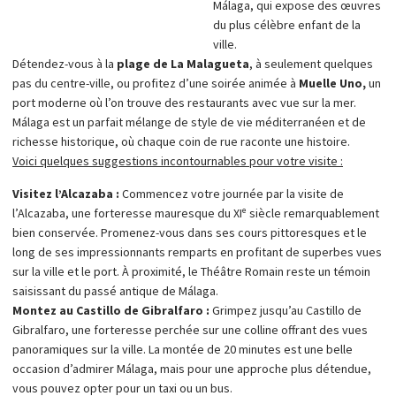
Málaga, qui expose des œuvres
tortilla de camarones, les épinards aux pois chiches ou le jambon
du plus célèbre enfant de la
ibérique dans l’un des nombreux bars traditionnels, tout en profitant
ville.
du doux rythme de la musique flamenca qui flotte dans l’air.
Détendez-vous à la
plage de La Malagueta
, à seulement quelques
pas du centre-ville, ou profitez d’une soirée animée à
Muelle Uno,
un
port moderne où l’on trouve des restaurants avec vue sur la mer.
Málaga est un parfait mélange de style de vie méditerranéen et de
richesse historique, où chaque coin de rue raconte une histoire.
Voici quelques suggestions incontournables pour votre visite :
Visitez l’Alcazaba :
Commencez votre journée par la visite de
l’Alcazaba, une forteresse mauresque du XIᵉ siècle remarquablement
bien conservée. Promenez-vous dans ses cours pittoresques et le
long de ses impressionnants remparts en profitant de superbes vues
sur la ville et le port. À proximité, le Théâtre Romain reste un témoin
saisissant du passé antique de Málaga.
Montez au Castillo de Gibralfaro :
Grimpez jusqu’au Castillo de
Gibralfaro, une forteresse perchée sur une colline offrant des vues
panoramiques sur la ville. La montée de 20 minutes est une belle
occasion d’admirer Málaga, mais pour une approche plus détendue,
vous pouvez opter pour un taxi ou un bus.