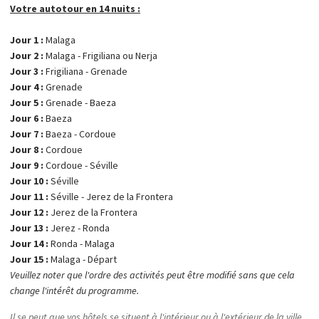
Votre autotour en 14 nuits :
Jour 1 :
Malaga
Jour 2 :
Malaga - Frigiliana ou Nerja
Jour 3 :
Frigiliana - Grenade
Jour 4 :
Grenade
Jour 5 :
Grenade - Baeza
Jour 6 :
Baeza
Jour 7 :
Baeza - Cordoue
Jour 8 :
Cordoue
Jour 9 :
Cordoue - Séville
Jour 10 :
Séville
Jour 11 :
Séville - Jerez de la Frontera
Jour 12 :
Jerez de la Frontera
Jour 13 :
Jerez - Ronda
Jour 14 :
Ronda - Malaga
Jour 15 :
Malaga - Départ
Veuillez noter que l'ordre des activités peut être modifié sans que cela
change l'intérêt du programme.
Il se peut que vos hôtels se situent à l'intérieur ou à l'extérieur de la ville.