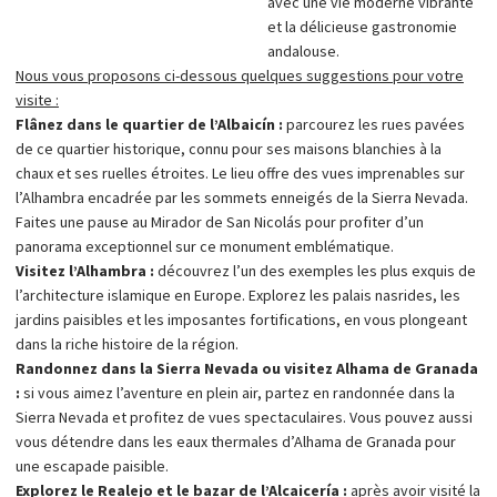
avec une vie moderne vibrante
et la délicieuse gastronomie
andalouse.
Nous vous proposons ci-dessous quelques suggestions pour votre
visite :
Flânez dans le quartier de l’Albaicín :
parcourez les rues pavées
de ce quartier historique, connu pour ses maisons blanchies à la
chaux et ses ruelles étroites. Le lieu offre des vues imprenables sur
l’Alhambra encadrée par les sommets enneigés de la Sierra Nevada.
Faites une pause au Mirador de San Nicolás pour profiter d’un
panorama exceptionnel sur ce monument emblématique.
Visitez l’Alhambra :
découvrez l’un des exemples les plus exquis de
l’architecture islamique en Europe. Explorez les palais nasrides, les
jardins paisibles et les imposantes fortifications, en vous plongeant
dans la riche histoire de la région.
Randonnez dans la Sierra Nevada ou visitez Alhama de Granada
:
si vous aimez l’aventure en plein air, partez en randonnée dans la
Sierra Nevada et profitez de vues spectaculaires. Vous pouvez aussi
vous détendre dans les eaux thermales d’Alhama de Granada pour
une escapade paisible.
Explorez le Realejo et le bazar de l’Alcaicería :
après avoir visité la