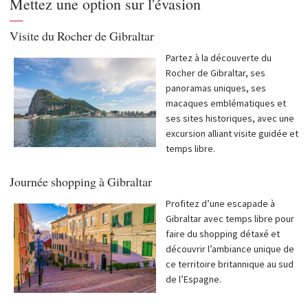
Mettez une option sur l'évasion
que le quartier de la soie et celui du cuir. Selon les disponibilités, vous
—
pourrez assister à une brève démonstration d’un charmeur de
Visite du Rocher de Gibraltar
serpents, une prestation dépendant uniquement de sa présence.
Le déjeuner sera servi dans un restaurant traditionnel, vous
Partez à la découverte du
permettant de savourer les spécialités locales. Vous disposerez
Rocher de Gibraltar, ses
ensuite d’un temps libre pour flâner et faire du shopping.
panoramas uniques, ses
En fin de journée, retour à Tarifa en ferry, puis transfert vers votre
macaques emblématiques et
hôtel en longeant la Costa del Sol.
ses sites historiques, avec une
Durée approximative
entre 12 et 15 heures, selon le point de
excursion alliant visite guidée et
départ.
temps libre.
Important
Il est obligatoire de transmettre une copie du passeport de chaque
Journée shopping à Gibraltar
participant à notre service des excursions afin de réserver les billets
de ferry et d’organiser les formalités d’entrée au Maroc.
Profitez d’une escapade à
Gibraltar avec temps libre pour
faire du shopping détaxé et
découvrir l’ambiance unique de
ce territoire britannique au sud
de l’Espagne.