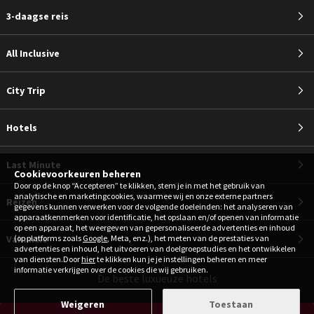
3-daagse reis
All Inclusive
City Trip
Hotels
Last Minute
Cookievoorkeuren beheren
Door op de knop “Accepteren” te klikken, stem je in met het gebruik van
analytische en marketingcookies, waarmee wij en onze externe partners
Reizen
gegevens kunnen verwerken voor de volgende doeleinden: het analyseren van
apparaatkenmerken voor identificatie, het opslaan en/of openen van informatie
op een apparaat, het weergeven van gepersonaliseerde advertenties en inhoud
(op platforms zoals
Google
, Meta, enz.), het meten van de prestaties van
Vakantie
advertenties en inhoud, het uitvoeren van doelgroepstudies en het ontwikkelen
van diensten.Door
hier
te klikken kun je je instellingen beheren en meer
informatie verkrijgen over de cookies die wij gebruiken.
De beste luxueuze hotels
Weigeren
Toestaan