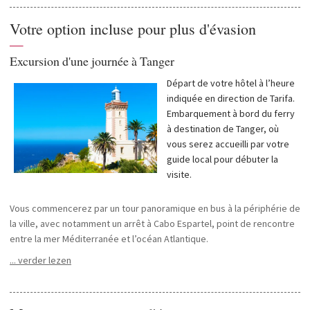
Votre option incluse pour plus d'évasion
—
Excursion d'une journée à Tanger
Départ de votre hôtel à l’heure
indiquée en direction de Tarifa.
Embarquement à bord du ferry
à destination de Tanger, où
vous serez accueilli par votre
guide local pour débuter la
visite.
Vous commencerez par un tour panoramique en bus à la périphérie de
la ville, avec notamment un arrêt à Cabo Espartel, point de rencontre
entre la mer Méditerranée et l’océan Atlantique.
De retour dans le centre de Tanger, la découverte se poursuivra à
... verder lezen
pied autour de la Kasbah, la ville fortifiée. Une pause est prévue dans
un salon de thé typique pour déguster un thé à la menthe en option.
Vous visiterez également différents quartiers emblématiques tels