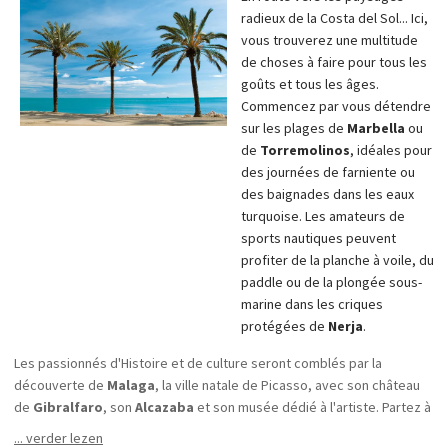
radieux de la Costa del Sol... Ici,
vous trouverez une multitude
de choses à faire pour tous les
goûts et tous les âges.
Commencez par vous détendre
sur les plages de
Marbella
ou
de
Torremolinos
, idéales pour
des journées de farniente ou
des baignades dans les eaux
turquoise. Les amateurs de
sports nautiques peuvent
profiter de la planche à voile, du
paddle ou de la plongée sous-
marine dans les criques
protégées de
Nerja
.
Les passionnés d'Histoire et de culture seront comblés par la
découverte de
Malaga
, la ville natale de Picasso, avec son château
de
Gibralfaro
, son
Alcazaba
et son musée dédié à l'artiste. Partez à
la découverte des villages blancs pittoresques, comme Ronda,
... verder lezen