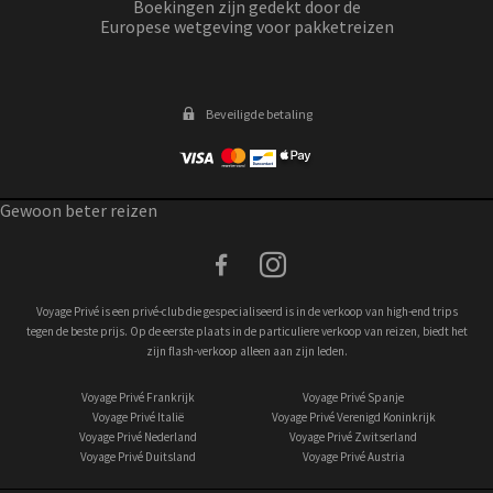
Boekingen zijn gedekt door de
Europese wetgeving voor pakketreizen
Beveiligde betaling
Gewoon beter reizen
facebook
instagram
Voyage Privé is een privé-club die gespecialiseerd is in de verkoop van high-end trips
tegen de beste prijs. Op de eerste plaats in de particuliere verkoop van reizen, biedt het
zijn flash-verkoop alleen aan zijn leden.
Voyage Privé Frankrijk
Voyage Privé Spanje
Voyage Privé Italië
Voyage Privé Verenigd Koninkrijk
Voyage Privé Nederland
Voyage Privé Zwitserland
Voyage Privé Duitsland
Voyage Privé Austria