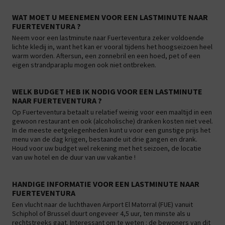
WAT MOET U MEENEMEN VOOR EEN LASTMINUTE NAAR
FUERTEVENTURA ?
Neem voor een lastminute naar Fuerteventura zeker voldoende
lichte kledij in, want het kan er vooral tijdens het hoogseizoen heel
warm worden. Aftersun, een zonnebril en een hoed, pet of een
eigen strandparaplu mogen ook niet ontbreken.
WELK BUDGET HEB IK NODIG VOOR EEN LASTMINUTE
NAAR FUERTEVENTURA ?
Op Fuerteventura betaalt u relatief weinig voor een maaltijd in een
gewoon restaurant en ook (alcoholische) dranken kosten niet veel.
In de meeste eetgelegenheden kunt u voor een gunstige prijs het
menu van de dag krijgen, bestaande uit drie gangen en drank.
Houd voor uw budget wel rekening met het seizoen, de locatie
van uw hotel en de duur van uw vakantie !
HANDIGE INFORMATIE VOOR EEN LASTMINUTE NAAR
FUERTEVENTURA
Een vlucht naar de luchthaven Airport El Matorral (FUE) vanuit
Schiphol of Brussel duurt ongeveer 4,5 uur, ten minste als u
rechtstreeks gaat. Interessant om te weten : de bewoners van dit