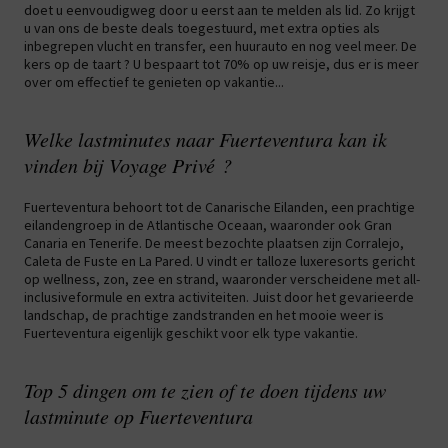
doet u eenvoudigweg door u eerst aan te melden als lid. Zo krijgt
u van ons de beste deals toegestuurd, met extra opties als
inbegrepen vlucht en transfer, een huurauto en nog veel meer. De
kers op de taart ? U bespaart tot 70% op uw reisje, dus er is meer
over om effectief te genieten op vakantie...
Welke lastminutes naar Fuerteventura kan ik
vinden bij Voyage Privé ?
Fuerteventura behoort tot de Canarische Eilanden, een prachtige
eilandengroep in de Atlantische Oceaan, waaronder ook Gran
Canaria en Tenerife. De meest bezochte plaatsen zijn Corralejo,
Caleta de Fuste en La Pared. U vindt er talloze luxeresorts gericht
op wellness, zon, zee en strand, waaronder verscheidene met all-
inclusiveformule en extra activiteiten. Juist door het gevarieerde
landschap, de prachtige zandstranden en het mooie weer is
Fuerteventura eigenlijk geschikt voor elk type vakantie.
Top 5 dingen om te zien of te doen tijdens uw
lastminute op Fuerteventura