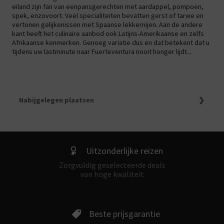
eiland zijn fan van eenpansgerechten met aardappel, pompoen,
spek, enzovoort. Veel specialiteiten bevatten gerst of tarwe en
vertonen gelijkenissen met Spaanse lekkernijen. Aan de andere
kant heeft het culinaire aanbod ook Latijns-Amerikaanse en zelfs
Afrikaanse kenmerken. Genoeg variatie dus en dat betekent dat u
tijdens uw lastminute naar Fuerteventura nooit honger lijdt...
Nabijgelegen plaatsen
Lastminute Fuerteventura
De Top 5 vijfsterrenhotels op Fuerteventura
Lastminute Lanzarote
Last minute Gran Canaria
Uitzonderlijke reizen
De Top 5 viersterrenhotels op Gran Canaria
De top vijfsterrenhotels op Gran Canaria
Zorgvuldig geselecteerde deals
De Top 5 vijfsterrenhotels in Maspalomas
van hoge kwaliteit
Reizen naar Tenerife
De top vijfsterrenhotels op Tenerife
Lastminute Tenerife Playa de las Americas
Beste prijsgarantie