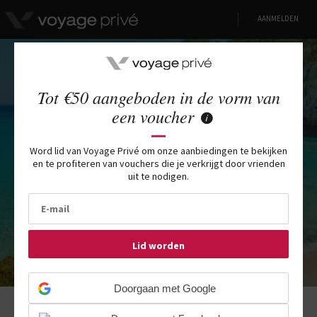
AANMELDEN
Tot €50 aangeboden in de vorm van
Lastminute Fuerteventura
een voucher
Word lid van Voyage Privé om onze aanbiedingen te bekijken
LUXEVERBLIJVEN ONDERHANDELD DOOR VOYAGE PRIVÉ
en te profiteren van vouchers die je verkrijgt door vrienden
uit te nodigen.
Lid worden
Doorgaan met Google