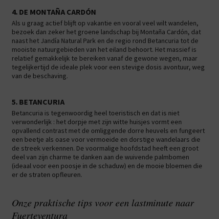
4. DE MONTAÑA CARDÓN
Als u graag actief blijft op vakantie en vooral veel wilt wandelen,
bezoek dan zeker het groene landschap bij Montaña Cardón, dat
naast het Jandía Natural Park en de regio rond Betancuria tot de
mooiste natuurgebieden van het eiland behoort. Het massief is
relatief gemakkelijk te bereiken vanaf de gewone wegen, maar
tegelijkertijd de ideale plek voor een stevige dosis avontuur, weg
van de beschaving.
5. BETANCURIA
Betancuria is tegenwoordig heel toeristisch en dat is niet
verwonderlijk : het dorpje met zijn witte huisjes vormt een
opvallend contrast met de omliggende dorre heuvels en fungeert
een beetje als oase voor vermoeide en dorstige wandelaars die
de streek verkennen. De voormalige hoofdstad heeft een groot
deel van zijn charme te danken aan de wuivende palmbomen
(ideaal voor een poosje in de schaduw) en de mooie bloemen die
er de straten opfleuren.
Onze praktische tips voor een lastminute naar
Fuerteventura