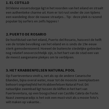
1. EL COTILLO
Dit kleine vissersdorpje ligt in het noorden van het eiland en straalt
een authentieke charme uit. Kom er tot rust onder de zon tijdens
een wandeling door de nauwe straatjes... Tip : deze plek is razend
populair bij surfers en zelfs hippies !
2. PUERTO DE ROSARIO
De hoofdstad van het eiland, Puerto del Rosario, huisvest de helft
van de totale bevolking van het eiland en is sinds de 19e eeuw
sterk gemoderniseerd. Hoewel de buitenste stedelijke gebieden
nog relatief onoverzichtelijk zijn, is het hart van de stad een van
de meest aangename plekjes om te verblijven.
3. HET KRABBENFELSEN NATURAL POOL
Op Fuerteventura vindt u, net als op de andere Canarische
Eilanden, bijna overal water, maar tot de mooiste zwemplaatsen
behoort ongetwijfeld het Krabbenfelsen Natural Pool. Dit
natuurlijke zwembad ligt tussen de kliffen in het hart van
Fuerteventura, op een boogscheut van Castillo Caleta de Fuste.
Naast zwemparadijs is het ook een must-visit als u mooie foto's
wilt maken op vakantie...