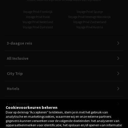
Voyage Privé Frankrijk
Voyage Privé Spanje
Voyage Privé Italië
Voyage Privé Verenigd Koninkrijk
Voyage Privé Nederland
Voyage Privé Zwitserland
Voyage Privé Duitsland
Voyage Privé Austria
3-daagse reis
All Inclusive
City Trip
Hotels
Last Minute
Cookievoorkeuren beheren
Door op de knop “Accepteren” te klikken, stem je in met het gebruik van
analytische en marketingcookies, waarmee wij en onze externe partners
Reizen
gegevens kunnen verwerken voor de volgende doeleinden: het analyseren van
apparaatkenmerken voor identificatie, het opslaan en/of openen van informatie