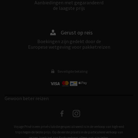
Aanbiedingen met gegarandeerd
de laagste prijs
Gerust op reis
Boekingen zijn gedekt door de
Europese wetgeving voor pakketreizen
Beveiligde betaling
Gewoon beter reizen
facebook
instagram
Voyage Privé is een privé-club die gespecialiseerd is in de verkoop van high-end
trips tegen de beste prijs. Op de eerste plaats in de particuliere verkoop van
reizen, biedt het zijn flash-verkoop alleen aan zijn leden.